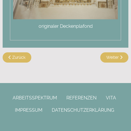
originaler Deckenplafond
Vorheriger Beitrag: Maria von der Augenwende
Nächster Bei
Zurück
Weiter
ARBEITSSPEKTRUM
REFERENZEN
VITA
IMPRESSUM
DATENSCHUTZERKLÄRUNG