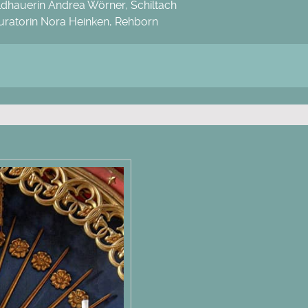
ildhauerin Andrea Wörner, Schiltach
uratorin Nora Heinken, Rehborn