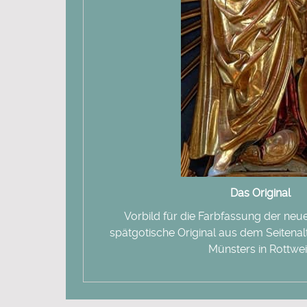
Das Original
Vorbild für die Farbfassung der neue
spätgotische Original aus dem Seitenal
Münsters in Rottwei