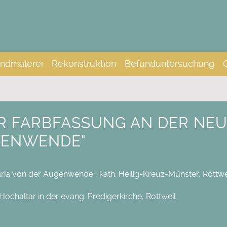
ndmalerei
Rekonstruktion
Befunduntersuchung
R FARBFASSUNG AN DER NE
GENWENDE"
aria von der Augenwende“, kath. Heilig-Kreuz-Münster, Rottwe
Hochaltar in der evang. Predigerkirche, Rottweil