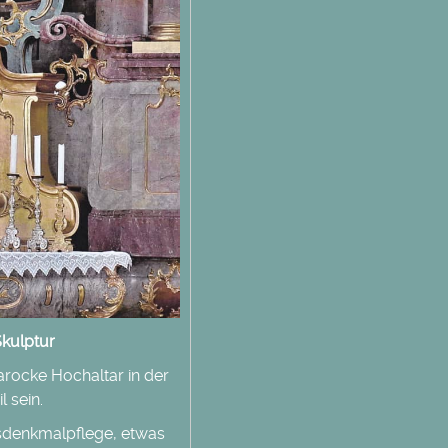
Skulptur
arocke Hochaltar in der
l sein.
esdenkmalpflege, etwas